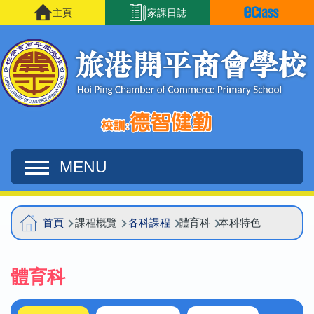
移至主內容
主頁
家課日誌
MENU
Main
導
首頁
課程概覽
各科課程
體育科
本科特色
navigation
航
連
體育科
結