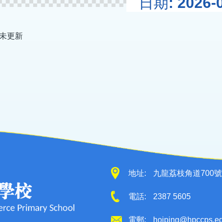
日期: 2026-0
未更新
地址:
九龍荔枝角道700號
電話:
2387 5605
電郵:
hoiping@hpccps.e