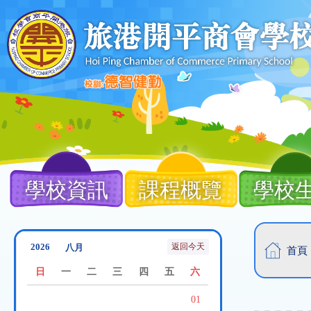
移至主內容
Main
navigation
學校資訊
課程概覽
學校
導
返回今天
首頁
航
日
一
二
三
四
五
六
連
01