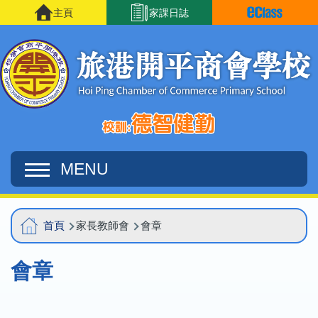
移至主內容
主頁
家課日誌
MENU
Main
導
首頁
家長教師會
會章
navigation
航
會章
連
結