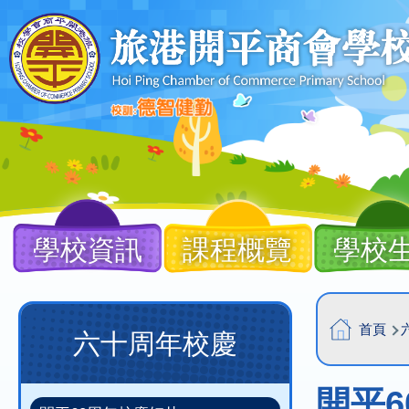
移至主內容
Main
navigation
學校資訊
課程概覽
學校
導
Main
首頁
六十周年校慶
航
navigation
連
(new)
開平