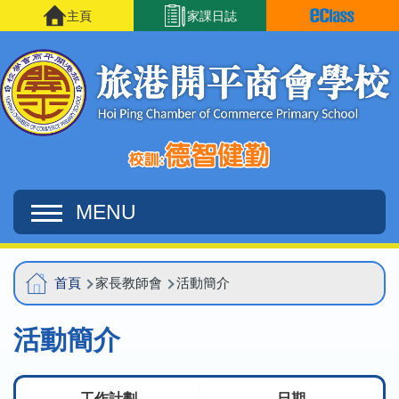
移至主內容
主頁
家課日誌
MENU
Main
導
首頁
家長教師會
活動簡介
navigation
航
活動簡介
連
結
工作計劃
日期