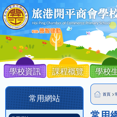
移至主內容
Main
navigation
學校資訊
課程概覽
學校
導
Main
首頁
常用網站
航
navigation
連
(new)
常用