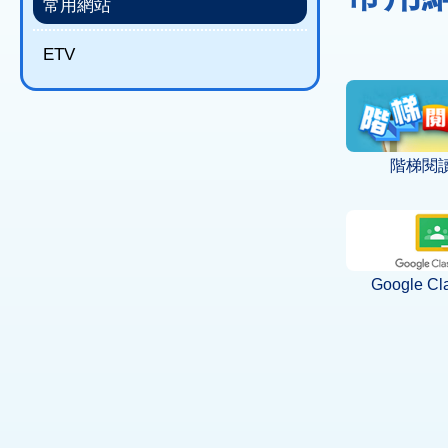
結
常用網站
ETV
階梯閱
Google Cl