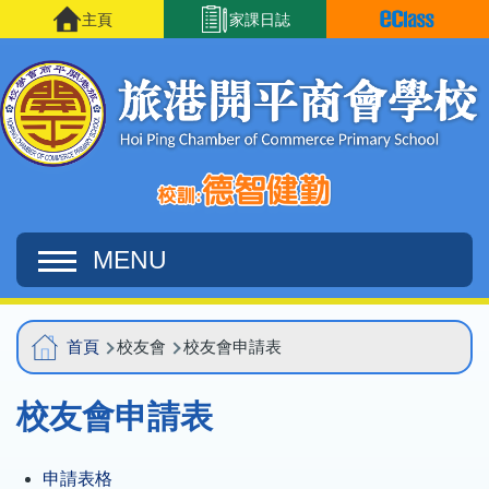
移至主內容
主頁
家課日誌
MENU
Main
導
首頁
校友會
校友會申請表
navigation
航
校友會申請表
連
結
申請表格