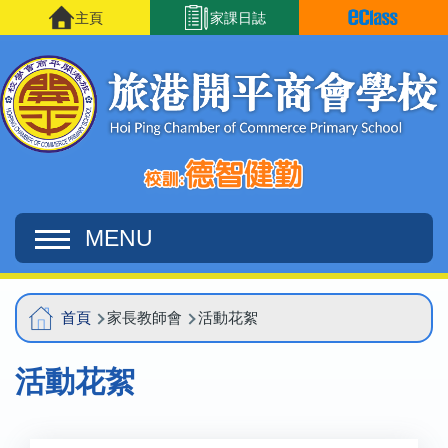
移至主內容
主頁
家課日誌
MENU
Main
導
首頁
家長教師會
活動花絮
navigation
航
活動花絮
連
結