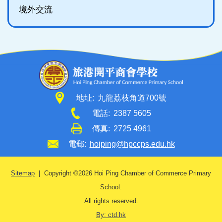
境外交流
地址:
九龍荔枝角道700號
電話:
2387 5605
傳真:
2725 4961
電郵:
hoiping@hpccps.edu.hk
Sitemap
| Copyright ©
2026 Hoi Ping Chamber of Commerce Primary
School.
All rights reserved.
By: ctd.hk