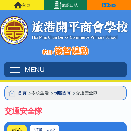
移至主內容
主頁
家課日誌
MENU
Main
導
首頁
學校生活
制服團隊
交通安全隊
navigation
航
交通安全隊
連
結
簡介
活動花絮