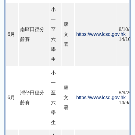
小
一
康
南區田徑分
至
8/10/20
6月
文
https://www.lcsd.gov.hk
齡賽
六
14/10/
署
學
生
小
一
康
灣仔田徑分
至
8/9/202
6月
文
https://www.lcsd.gov.hk
齡賽
六
14/9/2
署
學
生