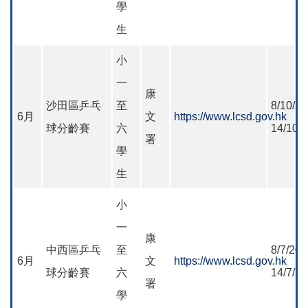
學
生
小
一
康
沙田區乒乓
至
8/10/20
6月
文
https://www.lcsd.gov.hk
球分齡賽
六
14/10/
署
學
生
小
一
康
中西區乒乓
至
8/7/202
6月
文
https://www.lcsd.gov.hk
球分齡賽
六
14/7/2
署
學