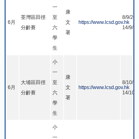
一
康
荃灣區田徑
至
8/9/202
6月
文
https://www.lcsd.gov.hk
分齡賽
六
14/9/2
署
學
生
小
一
康
大埔區田徑
至
8/10/20
6月
文
https://www.lcsd.gov.hk
分齡賽
六
14/10/
署
學
生
小
一