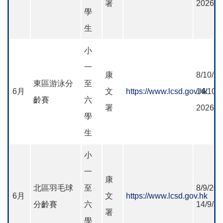
署
2026
學
生
小
一
康
8/10/20
東區游泳分
至
6月
文
https://www.lcsd.gov.hk
14/10-
齡賽
六
署
2026
學
生
小
一
康
北區羽毛球
至
8/9/202
6月
文
https://www.lcsd.gov.hk
分齡賽
六
14/9/2
署
學