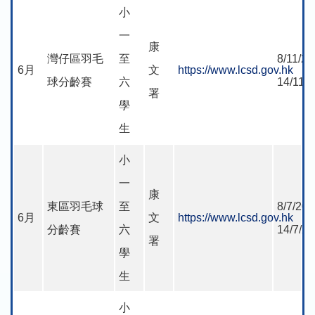
小
一
康
灣仔區羽毛
至
8/11/20
6月
文
https://www.lcsd.gov.hk
球分齡賽
六
14/11/
署
學
生
小
一
康
東區羽毛球
至
8/7/202
6月
文
https://www.lcsd.gov.hk
分齡賽
六
14/7/2
署
學
生
小