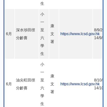
生
小
一
康
深水埗田徑
至
8/9/202
6月
文
https://www.lcsd.gov.hk
分齡賽
六
14/9/2
署
學
生
小
一
康
油尖旺田徑
至
8/10/20
6月
文
https://www.lcsd.gov.hk
分齡賽
六
14/10/
署
學
生