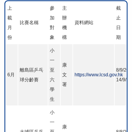
上
參
主
截
載
加
辦
止
比賽名稱
資料網站
月
對
機
日
份
象
構
期
小
一
康
離島區乒乓
至
8/9/202
6月
文
https://www.lcsd.gov.hk
球分齡賽
六
14/9/2
署
學
生
小
一
康
大埔區乒乓
至
8/8/202