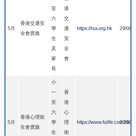
至
港
六
交
香港交通安
5月
學
通
https://rsa.org.hk
29/08/
全會賣旗
生
安
及
全
家
會
長
小
一
香
至
港
六
心
香港心理衛
5月
學
理
https://www.fulife.com.hk
22/08/
生會賣旗
生
衛