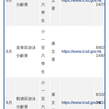
6月
文
https://www.lcsd.gov.hk
分齡賽
六
14/7/2
署
學
生
小
一
康
葵青區游泳
至
8/8/202
6月
文
https://www.lcsd.gov.hk
分齡賽
六
14/8/2
署
學
生
小
一
康
8/10/20
觀塘區游泳
至
6月
文
https://www.lcsd.gov.hk
14/10-
分齡賽
六