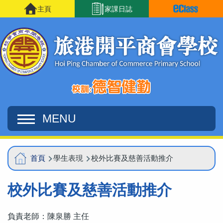
移至主內容
主頁
家課日誌
MENU
Main
導
首頁
學生表現
校外比賽及慈善活動推介
navigation
航
校外比賽及慈善活動推介
連
結
負責老師：陳泉勝 主任