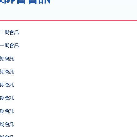
二期會訊
一期會訊
期會訊
期會訊
期會訊
期會訊
期會訊
期會訊