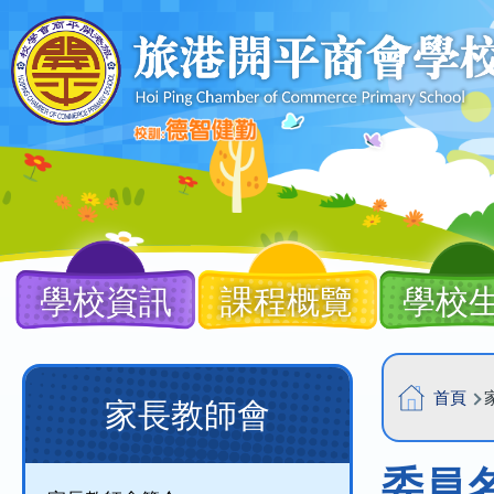
移至主內容
Main
navigation
學校資訊
課程概覽
學校
導
Main
首頁
家長教師會
航
navigation
連
(new)
委員