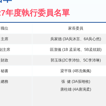
5-27年度執行委員名單
職位
家長委員
主席
吳家德 (3A吳沐言、6A吳心然)
副主席
區潔儀 (1B 孟采瑤、5B孟炫穎)
財政
郭玉珠(2C李沛怡、5C李沛琳)
秘書
梁平珠 (4B冼佩佩)
總務
張 健 (3A張翊攸)
唐柱雄 (4A唐涴柔)