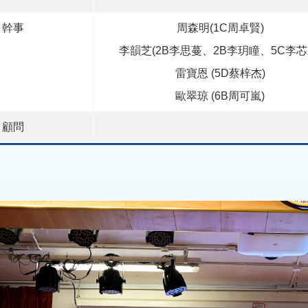
幹事
周森明(1C周卓賢)
李韻芝(2B李思蔓、2B李玥瞳、5C李芯
雷寶恩 (5D蔡梓杰)
歐翠琼 (6B周可嵐)
顧問