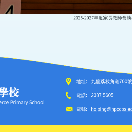
20
25
-20
27
年度家長教師會執
地址:
九龍荔枝角道700號
電話:
2387 5605
電郵:
hoiping@hpccps.e