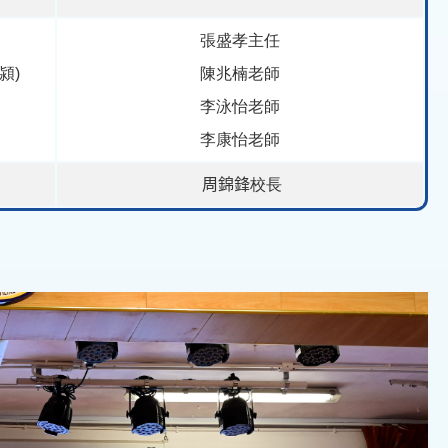
張盛孝主任
潁)
陳兆楠老師
李泳怡老師
李康怡老師
周錦鋒
校長