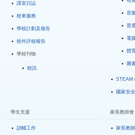
視
課室日誌
音
校車服務
普
學校計劃及報告
電
校外評核報告
體
學校刊物
圖
校訊
STEAM
國家安
學生支援
家長教師會
訓輔工作
家長教