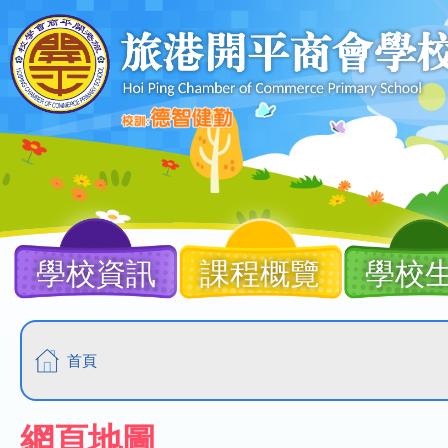
移至主內容
Main
navigation
學校資訊
課程概覽
學校
導
首頁
航
連
網頁地圖