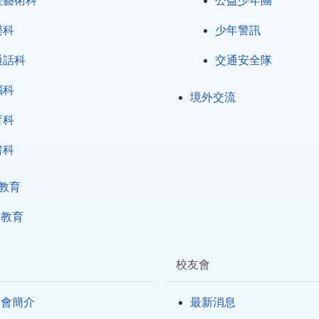
覺藝術科
公益少年團
樂科
少年警訊
通話科
交通安全隊
腦科
境外交流
育科
書科
 教育
全教育
校友會
師會簡介
最新消息