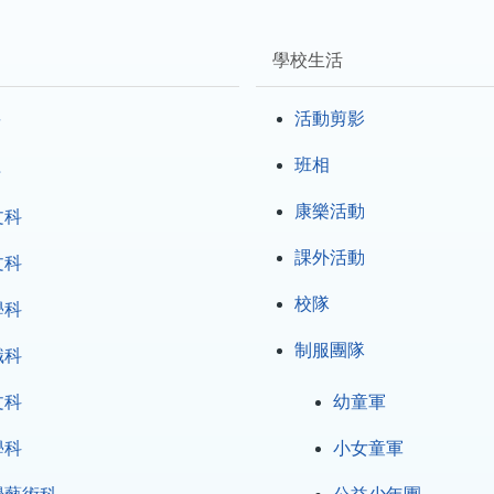
學校生活
要
活動剪影
程
班相
康樂活動
文科
課外活動
文科
校隊
學科
制服團隊
識科
文科
幼童軍
學科
小女童軍