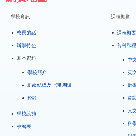
結
學校資訊
課程概覽
校長的話
課程概
辦學特色
各科課
基本資料
中
學校簡介
英
班級結構及上課時間
數
校歌
常
人
學校設施
科
校曆表