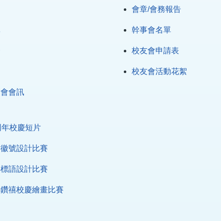
會章/會務報告
單
幹事會名單
介
校友會申請表
絮
校友會活動花絮
師會會訊
周年校慶短片
年徽號設計比賽
年標語設計比賽
年鑽禧校慶繪畫比賽