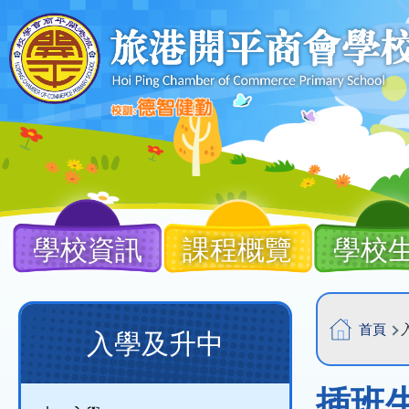
移至主內容
Main
navigation
學校資訊
課程概覽
學校
導
Main
首頁
入學及升中
航
navigation
連
(new)
插班