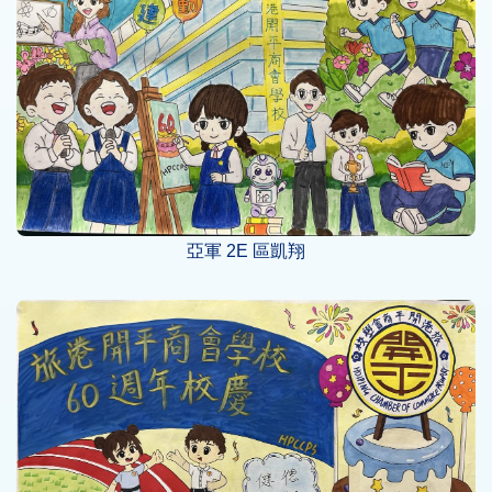
亞軍 2E 區凱翔