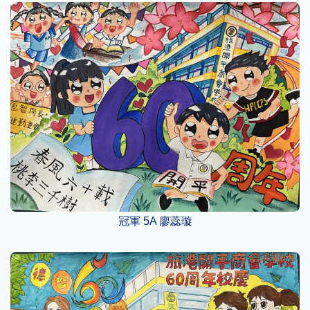
冠軍 5A 廖蕊璇