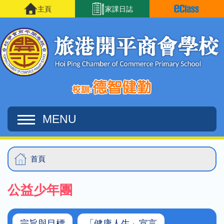
移至主內容
主頁
家課日誌
MENU
Main
導
首頁
navigation
航
公益少年團
連
結
宗旨與目標
「健康人生」宣言