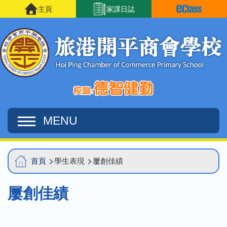
移至主內容
主頁
家課日誌
MENU
Main
導
首頁
學生表現
屢創佳績
navigation
航
屢創佳績
連
結